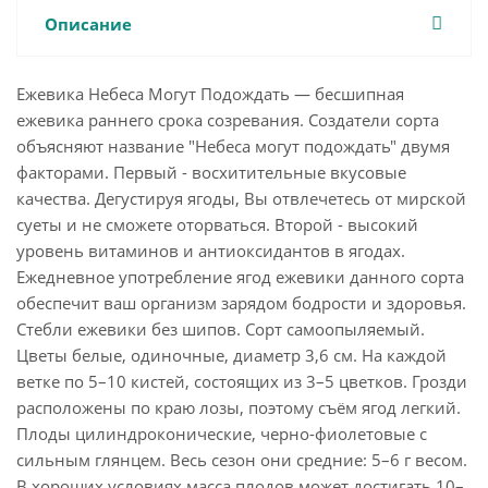
Описание
Ежевика Небеса Могут Подождать — бесшипная
ежевика раннего срока созревания. Создатели сорта
объясняют название "Небеса могут подождать" двумя
факторами. Первый - восхитительные вкусовые
качества. Дегустируя ягоды, Вы отвлечетесь от мирской
суеты и не сможете оторваться. Второй - высокий
уровень витаминов и антиоксидантов в ягодах.
Ежедневное употребление ягод ежевики данного сорта
обеспечит ваш организм зарядом бодрости и здоровья.
Стебли ежевики без шипов. Сорт самоопыляемый.
Цветы белые, одиночные, диаметр 3,6 см. На каждой
ветке по 5–10 кистей, состоящих из 3–5 цветков. Грозди
расположены по краю лозы, поэтому съём ягод легкий.
Плоды цилиндроконические, черно-фиолетовые с
сильным глянцем. Весь сезон они средние: 5–6 г весом.
В хороших условиях масса плодов может достигать 10–