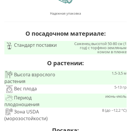
Надежная упаковка
О посадочном материале:
Саженец высотой 50-80 см (1
Стандарт поставки
год) с торфяно-земляным
комом в пленке
О растении:
1,5-3,5 м
Высота взрослого
растения
5-13 гр
Вес плода
июнь-июль
Период
плодоношения
8 (до −12,2 °C)
Зона USDA
(морозостойкости)
Посадка: