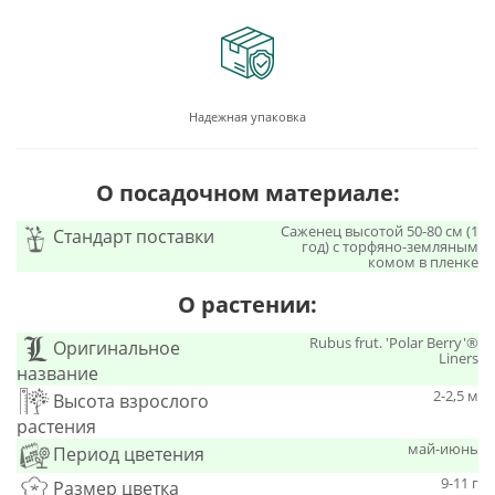
Надежная упаковка
О посадочном материале:
Саженец высотой 50-80 см (1
Стандарт поставки
год) с торфяно-земляным
комом в пленке
О растении:
Rubus frut. 'Polar Berry'®
Оригинальное
Liners
название
2-2,5 м
Высота взрослого
растения
май-июнь
Период цветения
9-11 г
Размер цветка