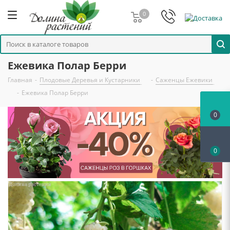
0
Ежевика Полар Берри
Главная
-
Плодовые Деревья и Кустарники
-
Саженцы Ежевики
-
Ежевика Полар Берри
0
0