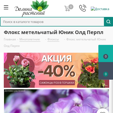
0
Флокс метельчатый Юник Олд Перпл
Главная
-
Многолетние
-
Флоксы
-
Флокс метельчатый Юник
Олд Перпл
0
0