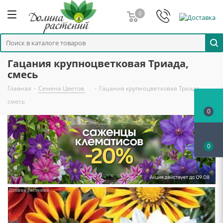
0
Гацания крупноцветковая Триада,
смесь
Главная
-
Семена Цветов
-
Гацания крупноцветковая Триада,
смесь
0
0