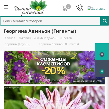
0
Георгина Авиньон (Гиганты)
Главная
-
Луковицы и клубнелуковицы Цветов
-
Георгины (Клубни)
-
Георгина Авиньон (Гиганты)
0
0