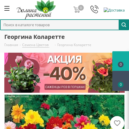
0
Георгина Коларетте
Главная
-
Семена Цветов
-
Георгина Коларетте
0
0