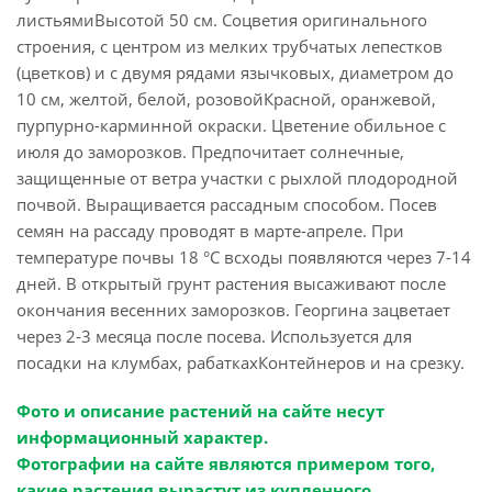
листьямиВысотой 50 см. Соцветия оригинального
строения, с центром из мелких трубчатых лепестков
(цветков) и с двумя рядами язычковых, диаметром до
10 см, желтой, белой, розовойКрасной, оранжевой,
пурпурно-карминной окраски. Цветение обильное с
июля до заморозков. Предпочитает солнечные,
защищенные от ветра участки с рыхлой плодородной
почвой. Выращивается рассадным способом. Посев
семян на рассаду проводят в марте-апреле. При
температуре почвы 18 °C всходы появляются через 7-14
дней. В открытый грунт растения высаживают после
окончания весенних заморозков. Георгина зацветает
через 2-3 месяца после посева. Используется для
посадки на клумбах, рабаткахКонтейнеров и на срезку.
Фото и описание растений на сайте несут
информационный характер.
Фотографии на сайте являются примером того,
какие растения вырастут из купленного