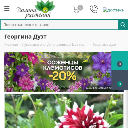
0
Георгина Дуэт
Главная
-
Луковицы и клубнелуковицы Цветов
-
Георгина Дуэт
0
0