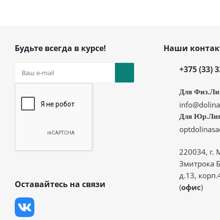
Будьте всегда в курсе!
Наши конта
+375 (33) 
Для Физ.Ли
info@dolina
Для Юр.Ли
optdolinas
220034, г. 
Змитрока Б
д.13, корп.
Оставайтесь на связи
(
офис
)