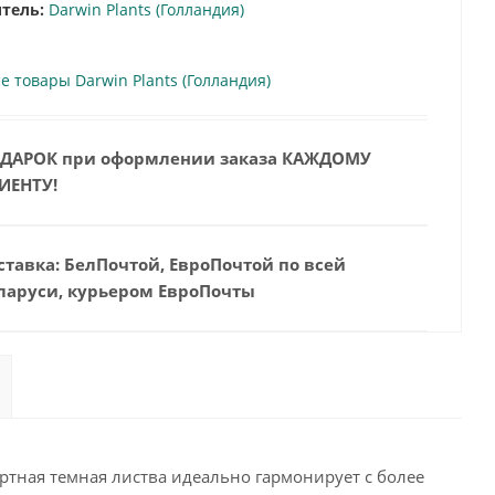
тель:
Darwin Plants (Голландия)
е товары Darwin Plants (Голландия)
ДАРОК при оформлении заказа КАЖДОМУ
ИЕНТУ!
ставка: БелПочтой, ЕвроПочтой по всей
ларуси, курьером ЕвроПочты
артная темная листва идеально гармонирует с более