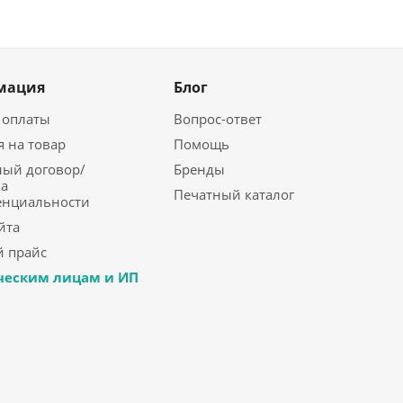
мация
Блог
 оплаты
Вопрос-ответ
я на товар
Помощь
ый договор/
Бренды
а
Печатный каталог
енциальности
йта
 прайс
еским лицам и ИП