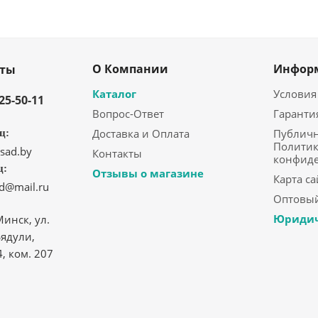
О Компании
Инфор
кты
Каталог
Условия
325-50-11
Вопрос-Ответ
Гаранти
Доставка и Оплата
Публичн
ц:
Политик
sad.by
Контакты
конфид
ц:
Отзывы о магазине
Карта са
ad@mail.ru
Оптовый
Юридич
Минск, ул.
ядули,
4, ком. 207