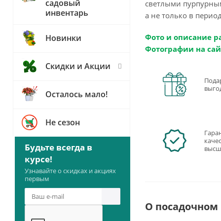
садовый
светлыми пурпурным
инвентарь
а не только в перио
Фото и описание р
Новинки
Фотографии на сай
Скидки и Акции
Пода
выго
Осталось мало!
Не сезон
Гара
качес
Будьте всегда в
высш
курсе!
Узнавайте о скидках и акциях
первым
О посадочном