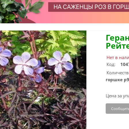
Гера
Рейт
Нет в нал
Код:
104
Количеств
горшке p
Цена за уп
Сообщить