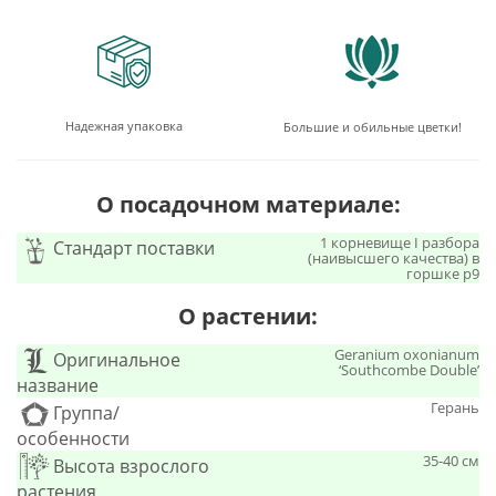
Надежная упаковка
Большие и обильные цветки!
О посадочном материале:
1 корневище I разбора
Стандарт поставки
(наивысшего качества) в
горшке р9
О растении:
Geranium oxonianum
Оригинальное
‘Southcombe Double’
название
Герань
Группа/
особенности
35-40 см
Высота взрослого
растения