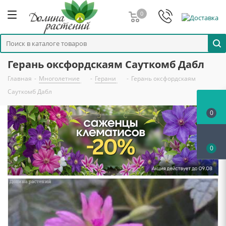
0
Герань оксфордскаям Сауткомб Дабл
Главная
-
Многолетние
-
Герани
-
Герань оксфордскаям
Сауткомб Дабл
0
0