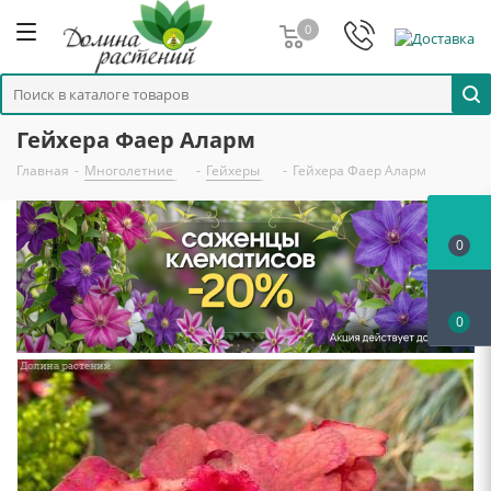
0
Гейхера Фаер Аларм
Главная
-
Многолетние
-
Гейхеры
-
Гейхера Фаер Аларм
0
0