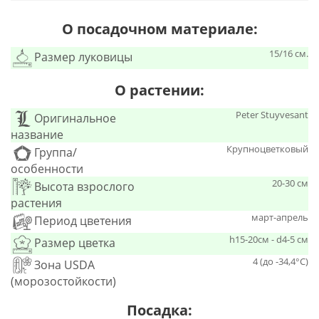
О посадочном материале:
15/16 см.
Размер луковицы
О растении:
Peter Stuyvesant
Оригинальное
название
Крупноцветковый
Группа/
особенности
20-30 см
Высота взрослого
растения
март-апрель
Период цветения
h15-20см - d4-5 см
Размер цветка
4 (до -34,4°С)
Зона USDA
(морозостойкости)
Посадка: