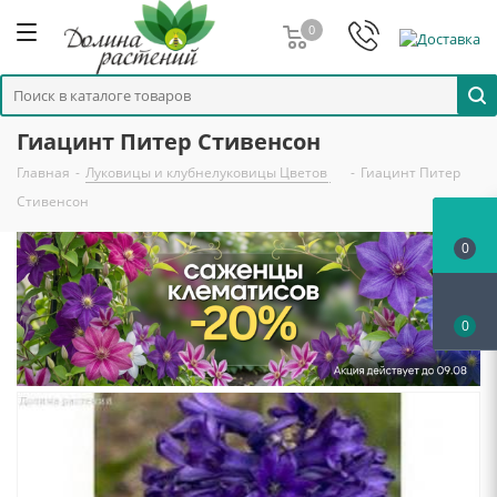
0
Гиацинт Питер Стивенсон
Главная
-
Луковицы и клубнелуковицы Цветов
-
Гиацинт Питер
Стивенсон
0
0