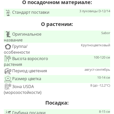
О посадочном материале:
3 луковицы D-12/14
Стандарт поставки
О растении:
Sabor
Оригинальное
название
Крупноцветковый
Группа/
особенности
100-120 см
Высота взрослого
растения
август-сентябрь
Период цветения
10-14 см
Размер цветка
8 (до -12,2°С)
Зона USDA
(морозостойкости)
Посадка:
8-15 см
Глубина посадки