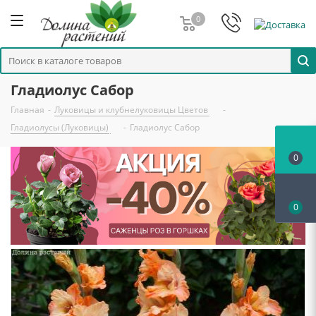
0
Гладиолус Сабор
Главная
-
Луковицы и клубнелуковицы Цветов
-
Гладиолусы (Луковицы)
-
Гладиолус Сабор
0
0