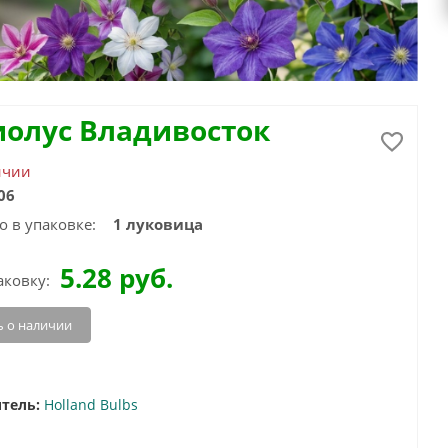
иолус Владивосток
ичии
06
о в упаковке:
1 луковица
5.28
руб.
аковку:
 о наличии
тель:
Holland Bulbs