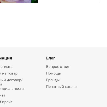
мация
Блог
 оплаты
Вопрос-ответ
я на товар
Помощь
ый договор/
Бренды
а
Печатный каталог
енциальности
йта
 прайс