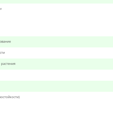
и
звание
сти
 растения
зостойкости)