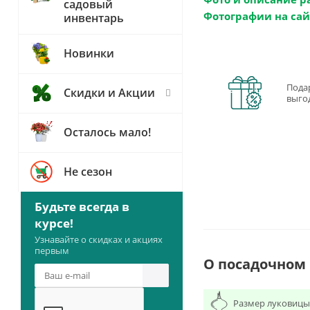
садовый
Фотографии на сай
инвентарь
Новинки
Пода
Скидки и Акции
выго
Осталось мало!
Не сезон
Будьте всегда в
курсе!
Узнавайте о скидках и акциях
первым
О посадочном
Размер луковицы