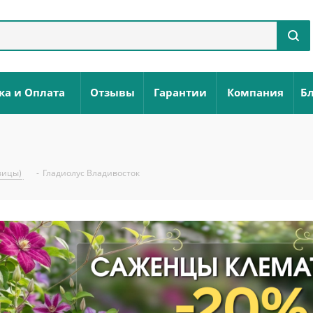
ка и Оплата
Отзывы
Гарантии
Компания
Бл
вицы)
-
Гладиолус Владивосток