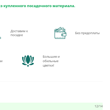
из купленного посадочного материала.
Доставим к
Без предоплаты
посадке
Большие и
ии
обильные
цветки!
12/14