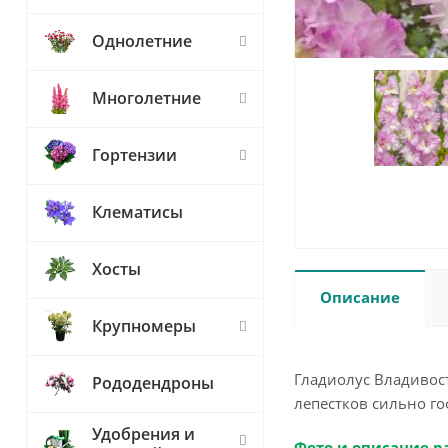
Однолетние
Многолетние
Гортензии
Клематисы
Хосты
Описание
Крупномеры
Гладиолус Владивос
Рододендроны
лепестков сильно го
Удобрения и
Фото и описание р