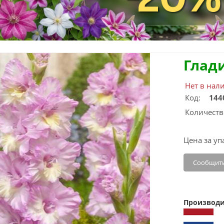
Глад
Нет в нал
Код:
144
Количеств
Цена за уп
Сообщить
Производи