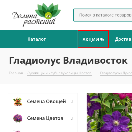
Каталог
Достав
АКЦИИ %
Гладиолус Владивосток
Главная
-
Луковицы и клубнелуковицы Цветов
-
Гладиолусы (Луко
Семена Овощей
Семена Цветов