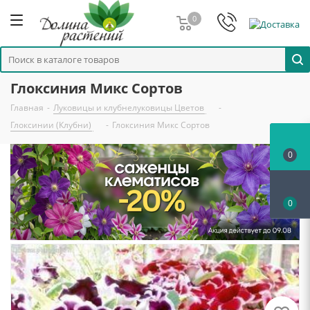
0
Глоксиния Микс Сортов
Главная
-
Луковицы и клубнелуковицы Цветов
-
Глоксинии (Клубни)
-
Глоксиния Микс Сортов
0
0