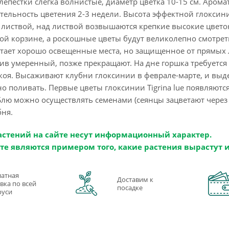
лепестки слегка волнистые, диаметр цветка 10-15 см. Аром
ельность цветения 2-3 недели. Высота эффектной глоксинии
листвой, над листвой возвышаются крепкие высокие цветон
ой корзине, а роскошные цветы будут великолепно смотреть
тает хорошо освещенные места, но защищенное от прямых л
лив умеренный, позже прекращают. На дне горшка требуется 
коя. Высаживают клубни глоксинии в феврале-марте, и выд
но поливать. Первые цветы глоксинии Tigrina lue появляютс
лю можно осуществлять семенами (сеянцы зацветают через 
бня.
астений на сайте несут информационный характер.
те являются примером того, какие растения вырастут 
латная
Доставим к
вка по всей
посадке
руси