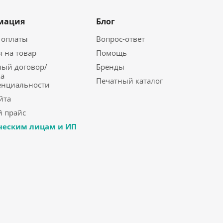
мация
Блог
 оплаты
Вопрос-ответ
я на товар
Помощь
ый договор/
Бренды
а
Печатный каталог
енциальности
йта
 прайс
еским лицам и ИП