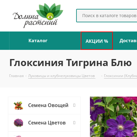
Каталог
Достав
АКЦИИ %
Глоксиния Тигрина Блю
Главная
-
Луковицы и клубнелуковицы Цветов
-
Глоксинии (Клубн
Семена Овощей
Семена Цветов