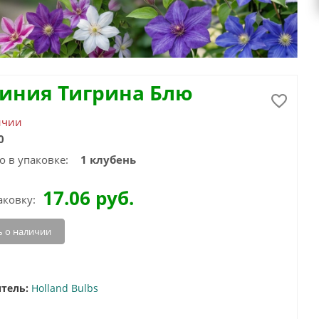
синия Тигрина Блю
ичии
0
о в упаковке:
1 клубень
17.06
руб.
аковку:
 о наличии
тель:
Holland Bulbs