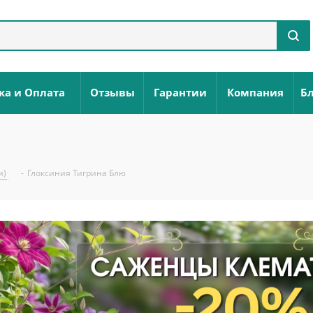
ка и Оплата
Отзывы
Гарантии
Компания
Бл
и)
-
Глоксиния Тигрина Блю