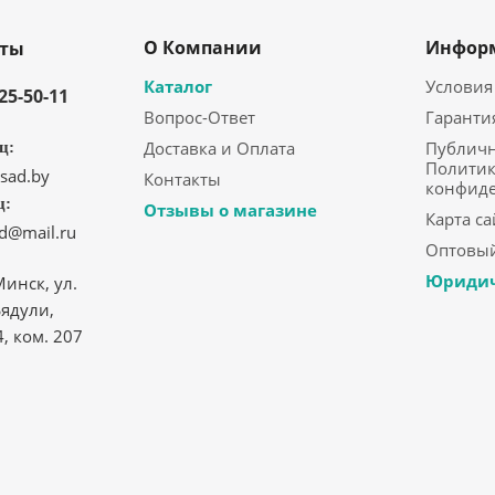
О Компании
Инфор
кты
Каталог
Условия
325-50-11
Вопрос-Ответ
Гаранти
Доставка и Оплата
Публичн
ц:
Политик
sad.by
Контакты
конфид
ц:
Отзывы о магазине
Карта са
ad@mail.ru
Оптовый
Юридич
Минск, ул.
ядули,
4, ком. 207