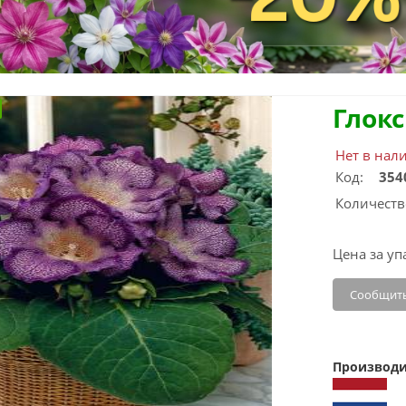
Глок
Нет в нал
Код:
354
Количеств
Цена за уп
Сообщить
Производи