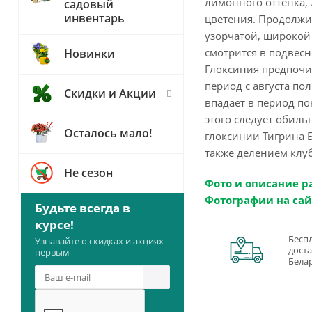
лимонного оттенка, 
садовый
инвентарь
цветения. Продолжит
узорчатой, широкой 
смотрится в подвесн
Новинки
Глоксиния предпочи
период с августа по
Скидки и Акции
впадает в период по
этого следует обиль
Осталось мало!
глоксинии Тигрина Б
также делением клу
Не сезон
Фото и описание р
Фотографии на сай
Будьте всегда в
курсе!
Бесп
Узнавайте о скидках и акциях
доста
первым
Бела