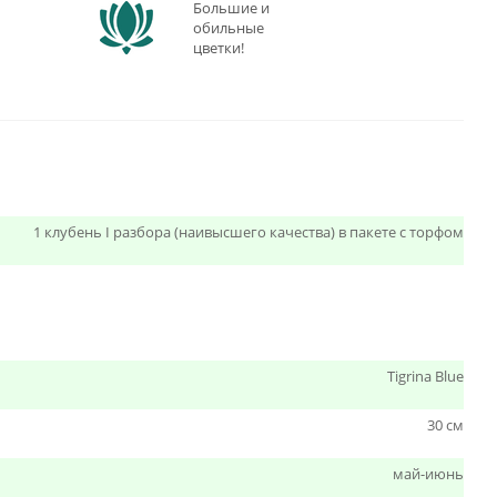
Большие и
обильные
цветки!
1 клубень I разбора (наивысшего качества) в пакете с торфом
Tigrina Blue
30 см
май-июнь