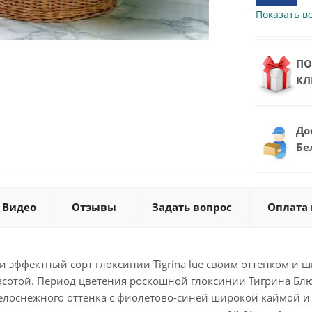
Показать вс
ПО
КЛ
До
Бе
Видео
Отзывы
Задать вопрос
Оплата 
 эффектный сорт глоксинии Tigrina lue своим оттенком и 
асотой. Период цветения роскошной глоксинии Тигрина Блю 
елоснежного оттенка с фиолетово-синей широкой каймой и г