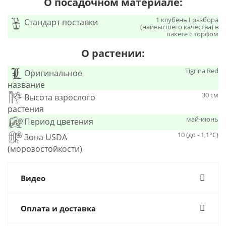
О посадочном материале:
1 клубень I разбора
Стандарт поставки
(наивысшего качества) в
пакете с торфом
О растении:
Tigrina Red
Оригинальное
название
30 см
Высота взрослого
растения
май-июнь
Период цветения
10 (до - 1,1°С)
Зона USDA
(морозостойкости)
Видео
Оплата и доставка