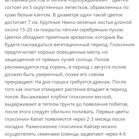
состоят из 5 округлённых лепестков, обрамлённых по
краю белым кантом. В диаметре один такой цветок
достигает 7 см. Крупные тёмно-зелёные листья длиной
около 15-20 см покрыты лёгким серебряным пухом.
Цветки обладают приятным ароматом, которым Вы
будете наслаждаться вегетационный период. Глоксиния
предпочитает хорошо освещенные места, но
защищенное от прямых лучей солнца. Полив
рекомендуется под корень, в период с августа полив
должен быть умеренный, позже его совсем
прекращают. На дне горшка требуется дренаж. После
того как листья отмирают растение впадает в период
покоя. Высаживают клубни глоксинии весной,
выдерживают в теплом грунте до появления побегов,
после этого следует обильно поливать. Первые цветы
глоксинии Kaiser появляются через 2-3 месяца после
посадки. Размножение глоксинии Кайзер можно
осуществлять семенами (сеянцы зацветают через 4-6