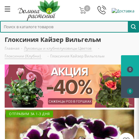
0
Глоксиния Кайзер Вильгельм
Главная
-
Луковицы и клубнелуковицы Цветов
-
Глоксинии (Клубни)
-
Глоксиния Кайзер Вильгельм
0
0
ОТПРАВИМ ЗА 1-3 ДНЯ