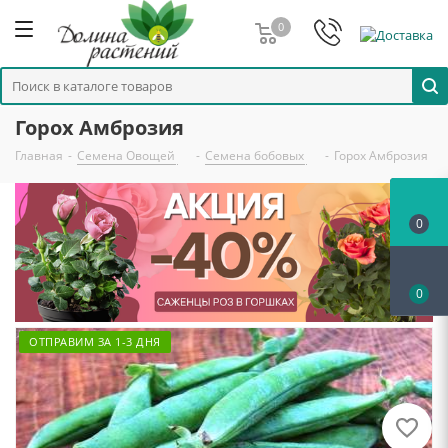
0
Горох Амброзия
Главная
-
Семена Овощей
-
Семена бобовых
-
Горох Амброзия
0
0
ОТПРАВИМ ЗА 1-3 ДНЯ