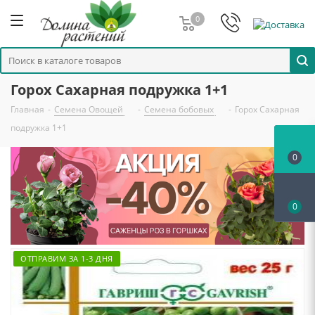
0
Горох Сахарная подружка 1+1
Главная
-
Семена Овощей
-
Семена бобовых
-
Горох Сахарная
подружка 1+1
0
0
ОТПРАВИМ ЗА 1-3 ДНЯ