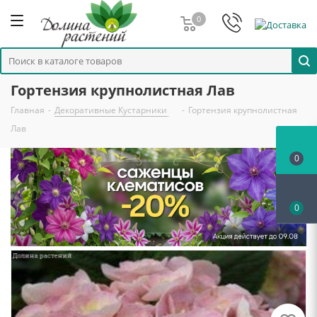
0
Гортензия крупнолистная Лав
Главная
-
Декоративные Кустарники
-
Гортензия крупнолистная
Лав
0
0