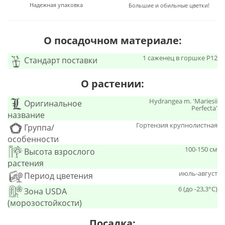
Надежная упаковка
Большие и обильные цветки!
О посадочном материале:
1 саженец в горшке Р12
Стандарт поставки
О растении:
Hydrangea m. 'Mariesii
Оригинальное
Perfecta'
название
Гортензия крупнолистная
Группа/
особенности
100-150 см
Высота взрослого
растения
июль-август
Период цветения
6 (до -23,3°С)
Зона USDA
(морозостойкости)
Посадка: