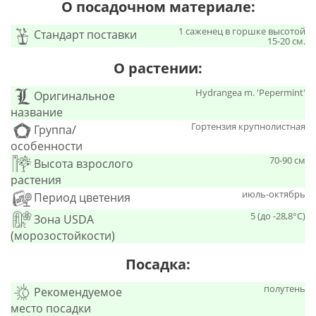
О посадочном материале:
1 саженец в горшке высотой
Стандарт поставки
15-20 см.
О растении:
Hydrangea m. 'Pepermint'
Оригинальное
название
Гортензия крупнолистная
Группа/
особенности
70-90 см
Высота взрослого
растения
июль-октябрь
Период цветения
5 (до -28,8°С)
Зона USDA
(морозостойкости)
Посадка:
полутень
Рекомендуемое
место посадки