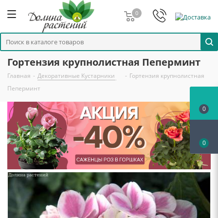
0
Гортензия крупнолистная Пеперминт
Главная
-
Декоративные Кустарники
-
Гортензия крупнолистная
Пеперминт
0
0