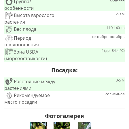
осенняя
Группа/
особенности
2-3 м
Высота взрослого
растения
110-140 гр
Вес плода
сентябрь-октябрь
Период
плодоношения
4 (до -34,4 °С)
Зона USDA
(морозостойкости)
Посадка:
3-5 м
Расстояние между
растениями
солнечное
Рекомендуемое
место посадки
Фотогалерея