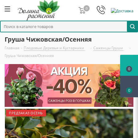
0
Груша Чижовская/Осенняя
Главная
-
Плодовые Деревья и Кустарники
-
Саженцы Груши
-
Груша Чижовская/Осенняя
0
0
ПРЕДЗАКАЗ ОСЕНЬ