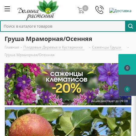
0
Груша Мраморная/Осенняя
Главная
-
Плодовые Деревья и Кустарники
-
Саженцы Груши
-
Груша Мраморная/Осенняя
0
0