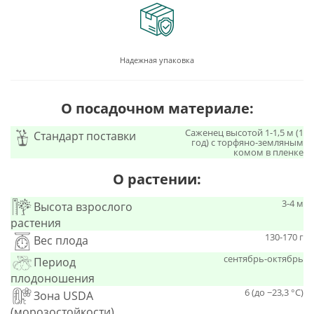
Надежная упаковка
О посадочном материале:
Саженец высотой 1-1,5 м (1
Стандарт поставки
год) с торфяно-земляным
комом в пленке
О растении:
3-4 м
Высота взрослого
растения
130-170 г
Вес плода
сентябрь-октябрь
Период
плодоношения
6 (до −23,3 °C)
Зона USDA
(морозостойкости)