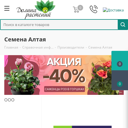
0
Семена Алтая
Главная
-
Справочная инф…
-
Производители
-
Семена Алтая
0
0
ООО