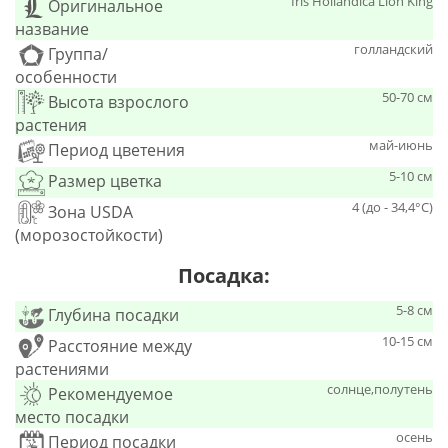
Iris Hollandica Lion King
Оригинальное
название
голландский
Группа/
особенности
50-70 см
Высота взрослого
растения
май-июнь
Период цветения
5-10 см
Размер цветка
4 (до - 34,4°С)
Зона USDA
(морозостойкости)
Посадка:
5-8 см
Глубина посадки
10-15 см
Расстояние между
растениями
солнце,полутень
Рекомендуемое
место посадки
осень
Период посадки