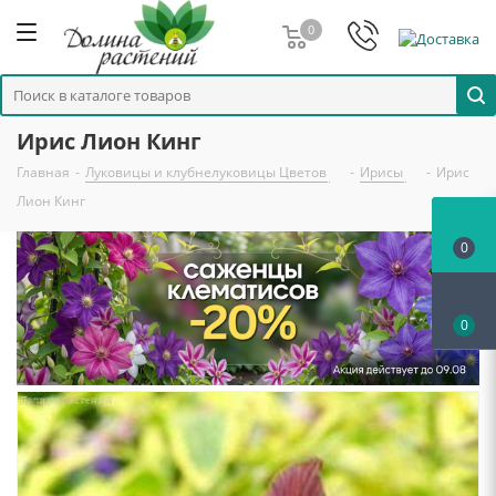
0
Ирис Лион Кинг
Главная
-
Луковицы и клубнелуковицы Цветов
-
Ирисы
-
Ирис
Лион Кинг
0
0