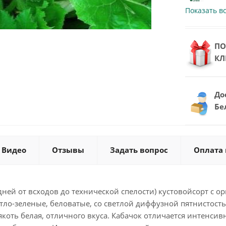
Показать в
ПО
КЛ
До
Бе
Видео
Отзывы
Задать вопрос
Оплата 
дней от всходов до технической спелости) кустовойсорт с
тло-зеленые, беловатые, со светлой диффузной пятнистостью
 Мякоть белая, отличного вкуса. Кабачок отличается интен