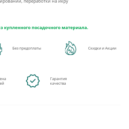
вировании, переработки на икру
из купленного посадочного материала.
Без предоплаты
Скидки и Акции
ена
Гарантия
ней
качества