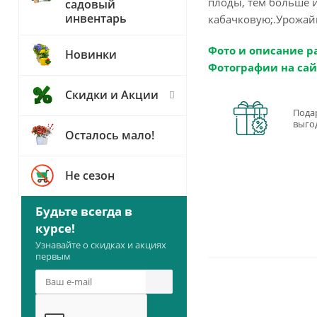
плоды, тем больше 
садовый
инвентарь
кабачковую;.Урожайн
Фото и описание р
Новинки
Фотографии на сай
Скидки и Акции
Пода
выго
Осталось мало!
Не сезон
Будьте всегда в
курсе!
Узнавайте о скидках и акциях
первым