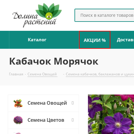
Каталог
Достав
АКЦИИ %
Кабачок Морячок
Главная
-
Семена Овощей
-
Семена кабачков, баклажанов и цуки
Семена Овощей
Семена Цветов