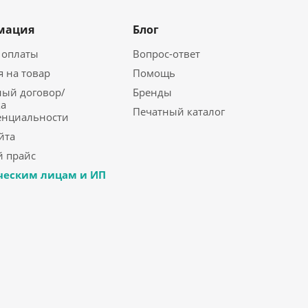
мация
Блог
 оплаты
Вопрос-ответ
я на товар
Помощь
ый договор/
Бренды
а
Печатный каталог
енциальности
йта
 прайс
еским лицам и ИП