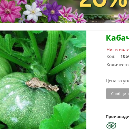
Каба
Нет в нал
Код:
105
Количеств
Цена за уп
Сообщить
Производи