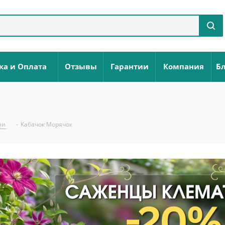
ка и Оплата
Отзывы
Гарантии
Компания
Бл
ни
-
Кабачок Морячок