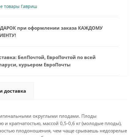
се товары Гавриш
ДАРОК при оформлении заказа КАЖДОМУ
ИЕНТУ!
ставка: БелПочтой, ЕвроПочтой по всей
ларуси, курьером ЕвроПочты
и доставка
 оригинальными округлыми плодами. Плоды
 и крапчатостью, массой 0,5-0,6 кг (молодые плоды),
сивностью плодоношения, чем чаще срываешь недозрелые