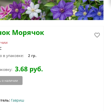
чок Морячок
ичии
С
о в упаковке:
2 гр.
3.68
руб.
аковку:
 о наличии
тель:
Гавриш