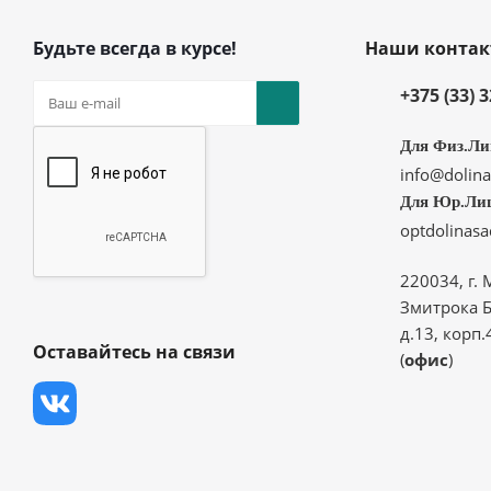
Будьте всегда в курсе!
Наши конта
+375 (33) 
Для Физ.Ли
info@dolina
Для Юр.Ли
optdolinas
220034, г. 
Змитрока Б
д.13, корп.
Оставайтесь на связи
(
офис
)