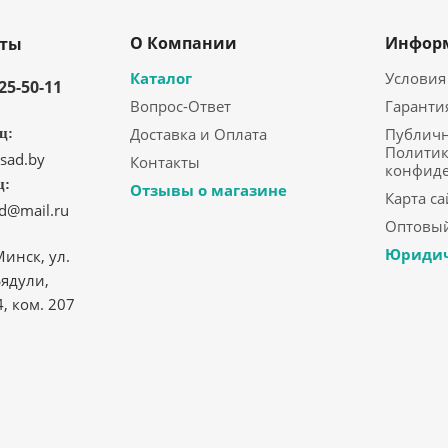
О Компании
Инфор
кты
Каталог
Условия
325-50-11
Вопрос-Ответ
Гаранти
Доставка и Оплата
Публичн
ц:
Политик
sad.by
Контакты
конфид
ц:
Отзывы о магазине
Карта са
ad@mail.ru
Оптовый
Юридич
Минск, ул.
ядули,
4, ком. 207