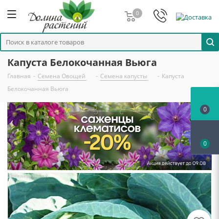
0
Капуста Белокочанная Вьюга
Главная
-
Семена Овощей
-
Семена капусты
-
Капуста
Белокочанная Вьюга
0
0