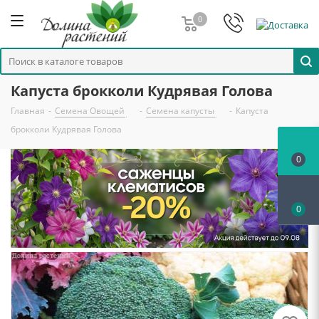
0
Капуста брокколи Кудрявая Голова
Главная
-
Семена Овощей
-
Семена капусты
-
Капуста
брокколи Кудрявая Голова
0
0