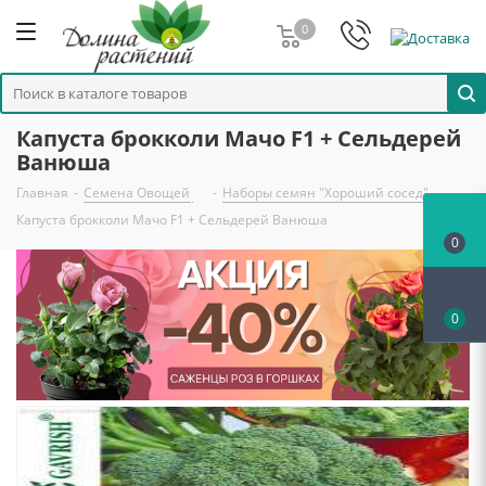
0
Капуста брокколи Мачо F1 + Сельдерей
Ванюша
Главная
-
Семена Овощей
-
Наборы семян "Хороший сосед"
-
Капуста брокколи Мачо F1 + Сельдерей Ванюша
0
0