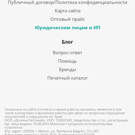
Публичный договор/Политика конфиденциальности
Карта сайта
Оптовый прайс
Юридическим лицам и ИП
Блог
Вопрос-ответ
Помощь
Бренды
Печатный каталог
Указанные на сайте контакты и время работы магазина, являются в том
числе контактами и временем работы для связи по вопросам обращения
покупателей о нарушении их прав.
ООО «Долина Растений», УНП: 192692943, свидетельство о гос. регистрации
юр. лица выдано 19.08.2016 Минским городским исполнительным
комитетом
Юр. адрес: 220034, г. Минск, ул. Змитрока Бядули, 13 к.207.
В торговом реестре с 19.01.2024, № регистрации 572156.