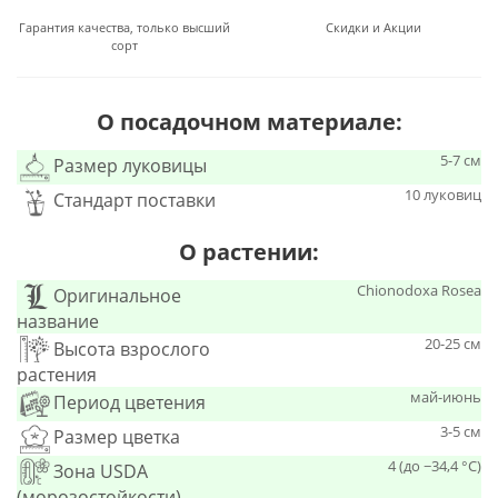
Гарантия качества, только высший
Скидки и Акции
сорт
О посадочном материале:
5-7 см
Размер луковицы
10 луковиц
Стандарт поставки
О растении:
Chionodoxa Rosea
Оригинальное
название
20-25 см
Высота взрослого
растения
май-июнь
Период цветения
3-5 см
Размер цветка
4 (до −34,4 °C)
Зона USDA
(морозостойкости)