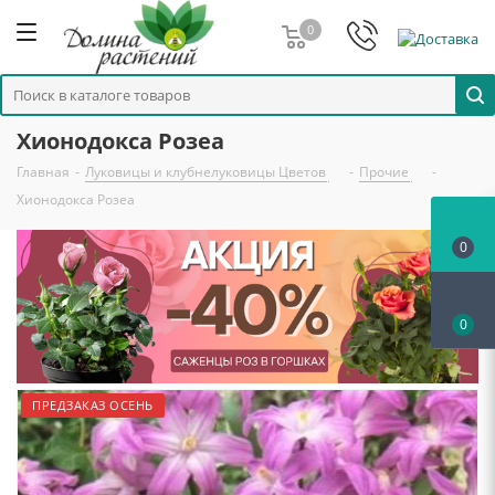
0
Хионодокса Розеа
Главная
-
Луковицы и клубнелуковицы Цветов
-
Прочие
-
Хионодокса Розеа
0
0
ПРЕДЗАКАЗ ОСЕНЬ