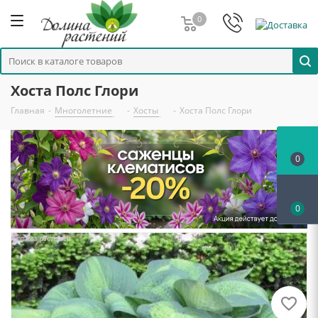
0
Хоста Полс Глори
Главная
-
Многолетние
-
Хосты
-
Хоста Полс Глори
0
0