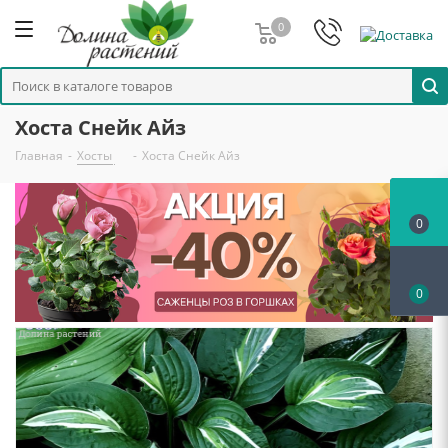
0
Хоста Снейк Айз
Главная
-
Хосты
-
Хоста Снейк Айз
0
0