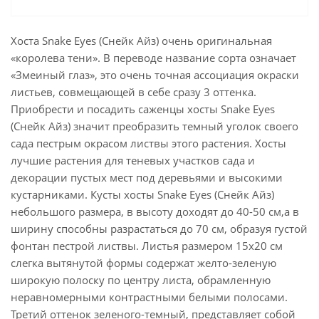
Хоста Snake Eyes (Снейк Айз) очень оригинальная
«королева тени». В переводе название сорта означает
«Змеиный глаз», это очень точная ассоциация окраски
листьев, совмещающей в себе сразу 3 оттенка.
Приобрести и посадить саженцы хосты Snake Eyes
(Снейк Айз) значит преобразить темный уголок своего
сада пестрым окрасом листвы этого растения. Хосты
лучшие растения для теневых участков сада и
декорации пустых мест под деревьями и высокими
кустарниками. Кусты хосты Snake Eyes (Снейк Айз)
небольшого размера, в высоту доходят до 40-50 см,а в
ширину способны разрастаться до 70 см, образуя густой
фонтан пестрой листвы. Листья размером 15х20 см
слегка вытянутой формы содержат желто-зеленую
широкую полоску по центру листа, обрамленную
неравномерными контрастными белыми полосами.
Третий оттенок зеленого-темный, представляет собой