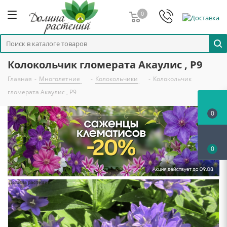
0
Колокольчик гломерата Акаулис , P9
Главная
-
Многолетние
-
Колокольчики
-
Колокольчик
гломерата Акаулис , P9
0
0