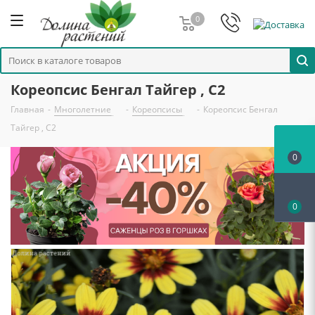
0
Кореопсис Бенгал Тайгер , C2
Главная
-
Многолетние
-
Кореопсисы
-
Кореопсис Бенгал
Тайгер , C2
0
0