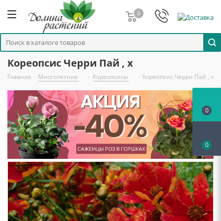
0
Кореопсис Черри Пай , x
Главная
-
Многолетние
-
Кореопсисы
-
Кореопсис Черри Пай , x
0
0