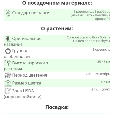
О посадочном материале:
1 корневище I разбора
Стандарт поставки
(наивысшего качества) в
горшке Р9
О растении:
Coreopsis grandiflora Solana
Оригинальное
Golden Sphere Nachyłek
название
Кореопсис
Группа/
особенности
35-45 см
Высота взрослого
растения
июнь-сентябрь
Период цветения
4-6 см
Размер цветка
5 ( до - 29°С)
Зона USDA
(морозостойкости)
Посадка: