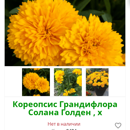
Кореопсис Грандифлора
Солана Голден , x
Нет в наличии