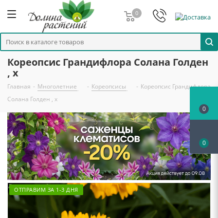
0
Кореопсис Грандифлора Солана Голден
, x
Главная
-
Многолетние
-
Кореопсисы
-
Кореопсис Грандифлора
Солана Голден , x
0
0
ОТПРАВИМ ЗА 1-3 ДНЯ