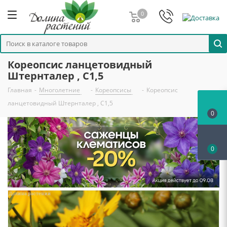
0
Кореопсис ланцетовидный
Штернталер , С1,5
Главная
-
Многолетние
-
Кореопсисы
-
Кореопсис
ланцетовидный Штернталер , С1,5
0
0