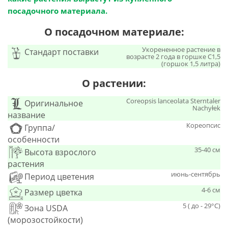
посадочного материала.
О посадочном материале:
Укорененное растение в
Стандарт поставки
возрасте 2 года в горшке C1,5
(горшок 1,5 литра)
О растении:
Coreopsis lanceolata Sterntaler
Оригинальное
Nachyłek
название
Кореопсис
Группа/
особенности
35-40 см
Высота взрослого
растения
июнь-сентябрь
Период цветения
4-6 см
Размер цветка
5 ( до - 29°С)
Зона USDA
(морозостойкости)