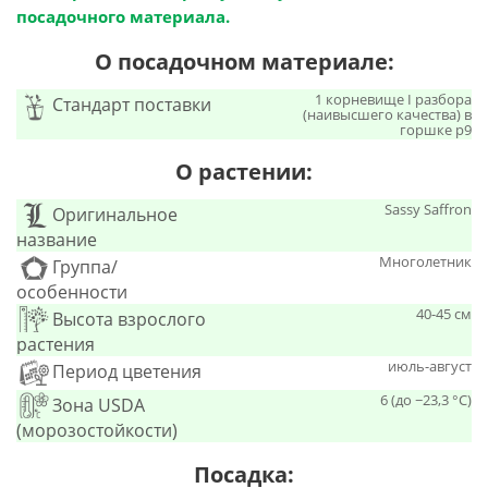
посадочного материала.
О посадочном материале:
1 корневище I разбора
Стандарт поставки
(наивысшего качества) в
горшке р9
О растении:
Sassy Saffron
Оригинальное
название
Многолетник
Группа/
особенности
40-45 см
Высота взрослого
растения
июль-август
Период цветения
6 (до −23,3 °C)
Зона USDA
(морозостойкости)
Посадка: