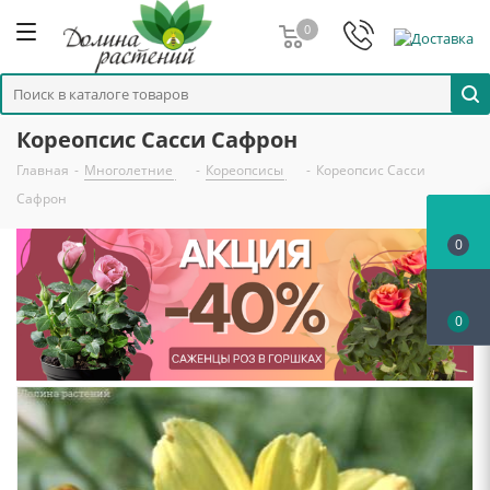
0
Кореопсис Сасси Сафрон
Главная
-
Многолетние
-
Кореопсисы
-
Кореопсис Сасси
Сафрон
0
0