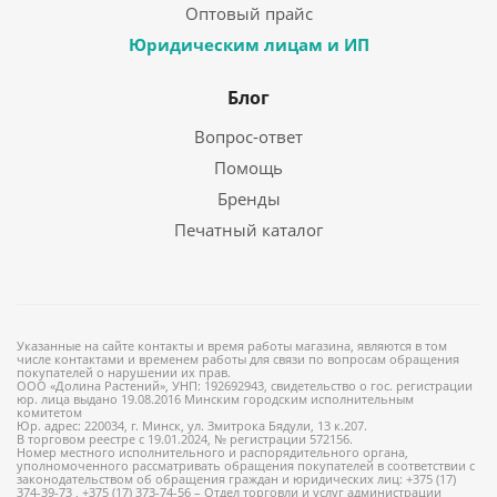
Оптовый прайс
Юридическим лицам и ИП
Блог
Вопрос-ответ
Помощь
Бренды
Печатный каталог
Указанные на сайте контакты и время работы магазина, являются в том
числе контактами и временем работы для связи по вопросам обращения
покупателей о нарушении их прав.
ООО «Долина Растений», УНП: 192692943, свидетельство о гос. регистрации
юр. лица выдано 19.08.2016 Минским городским исполнительным
комитетом
Юр. адрес: 220034, г. Минск, ул. Змитрока Бядули, 13 к.207.
В торговом реестре с 19.01.2024, № регистрации 572156.
Номер местного исполнительного и распорядительного органа,
уполномоченного рассматривать обращения покупателей в соответствии с
законодательством об обращения граждан и юридических лиц: +375 (17)
374-39-73 , +375 (17) 373-74-56 – Отдел торговли и услуг администрации