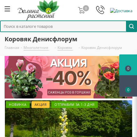
0
Коровяк Денисфлорум
Главная
-
Многолетние
-
Коровяк
-
Коровяк Денисфлорум
0
0
НОВИНКА
АКЦИЯ
ОТПРАВИМ ЗА 1-3 ДНЯ