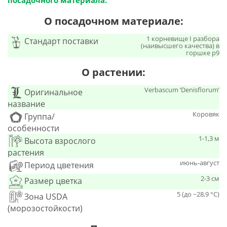
посадочного материала.
О посадочном материале:
1 корневище I разбора
Стандарт поставки
(наивысшего качества) в
горшке р9
О растении:
Verbascum ‘Denisflorum’
Оригинальное
название
Коровяк
Группа/
особенности
1-1,3 м
Высота взрослого
растения
июнь-август
Период цветения
2-3 см
Размер цветка
5 (до −28,9 °C)
Зона USDA
(морозостойкости)