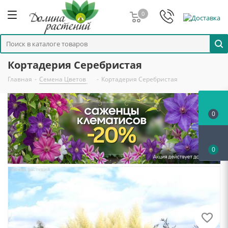
0
Кортадерия Серебристая
Главная
-
Семена Цветов
-
Кортадерия Серебристая
0
0