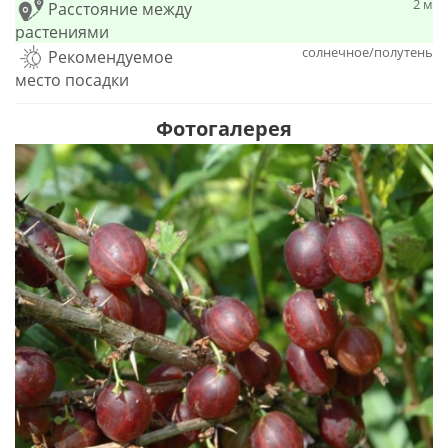
2 м
Расстояние между
растениями
солнечное/полутень
Рекомендуемое
место посадки
Фотогалерея