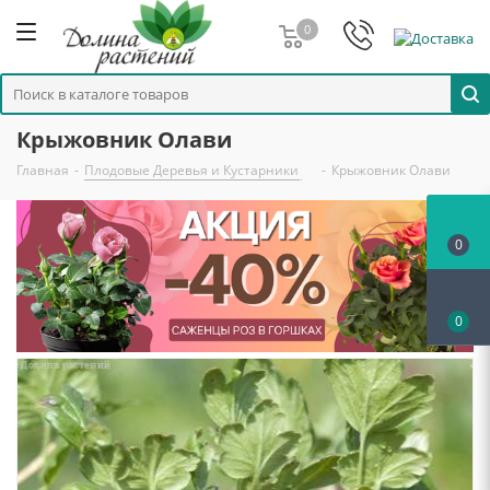
0
Крыжовник Олави
Главная
-
Плодовые Деревья и Кустарники
-
Крыжовник Олави
0
0