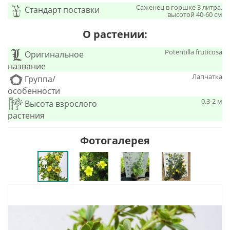
Саженец в горшке 3 литра,
Стандарт поставки
высотой 40-60 см
О растении:
Potentilla fruticosa
Оригинальное
название
Лапчатка
Группа/
особенности
0,3-2 м
Высота взрослого
растения
Фотогалерея