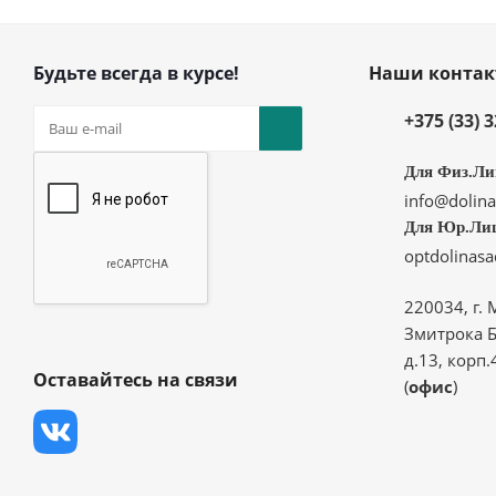
Будьте всегда в курсе!
Наши конта
+375 (33) 
Для Физ.Ли
info@dolina
Для Юр.Ли
optdolinas
220034, г. 
Змитрока Б
д.13, корп.
Оставайтесь на связи
(
офис
)