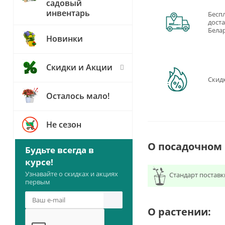
садовый
инвентарь
Бесп
доста
Бела
Новинки
Скидки и Акции
Скид
Осталось мало!
Не сезон
О посадочном
Будьте всегда в
курсе!
Узнавайте о скидках и акциях
Стандарт поставк
первым
О растении: