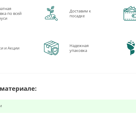
латная
Доставим к
вка по всей
посадке
руси
Надежная
ки и Акции
упаковка
 материале:
и