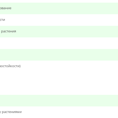
звание
сти
 растения
зостойкости)
у растениями