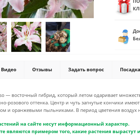
ПО
КЛ
До
Бе
Видео
Отзывы
Задать вопрос
Посадка
oso — восточный гибрид, который летом одаривает множест
жно-розового оттенка. Центр и чуть загнутые кончики име
ом и оранжевыми пыльниками. В период цветения воздух 
астений на сайте несут информационный характер.
те являются примером того, какие растения вырастут 