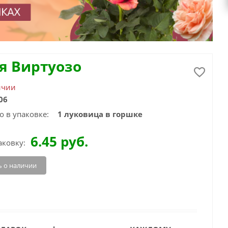
я Виртуозо
ичии
06
о в упаковке:
1 луковица в горшке
6.45
руб.
аковку:
 о наличии