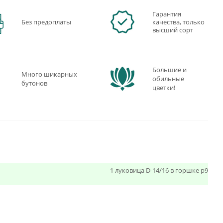
Гарантия
Без предоплаты
качества, только
высший сорт
Большие и
Много шикарных
обильные
бутонов
цветки!
1 луковица D-14/16 в горшке p9