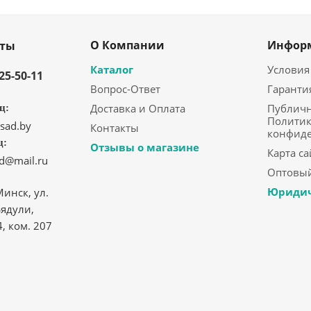
О Компании
Инфор
кты
Каталог
Условия
325-50-11
Вопрос-Ответ
Гаранти
Доставка и Оплата
Публичн
ц:
Политик
sad.by
Контакты
конфид
ц:
Отзывы о магазине
Карта са
ad@mail.ru
Оптовый
Юридич
Минск, ул.
ядули,
4, ком. 207