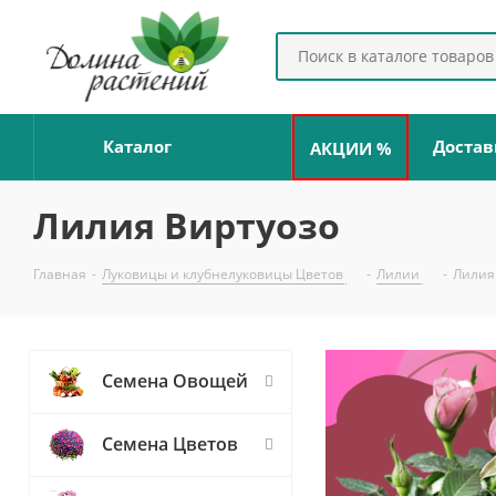
Каталог
Достав
АКЦИИ %
Лилия Виртуозо
Главная
-
Луковицы и клубнелуковицы Цветов
-
Лилии
-
Лилия
Семена Овощей
Семена Цветов