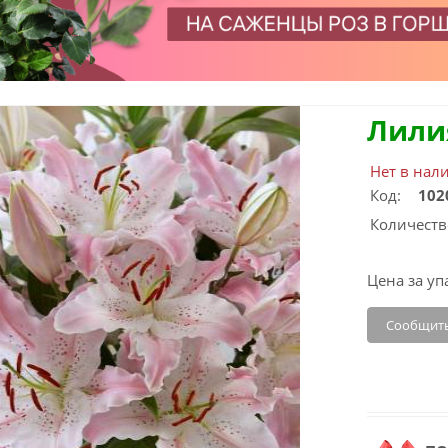
Лили
Нет в нал
Код:
102
Количеств
Цена за уп
Сообщить