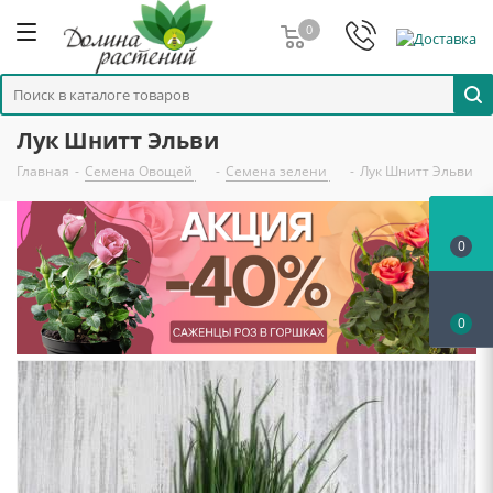
0
Лук Шнитт Эльви
Главная
-
Семена Овощей
-
Семена зелени
-
Лук Шнитт Эльви
0
0