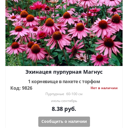
Эхинацея пурпурная Магнус
1 корневище в пакете с торфом
Код: 9826
Нет в наличии
Пурпурные
60-100 см
июль-сентябрь
8.38
руб.
Сообщить о наличии