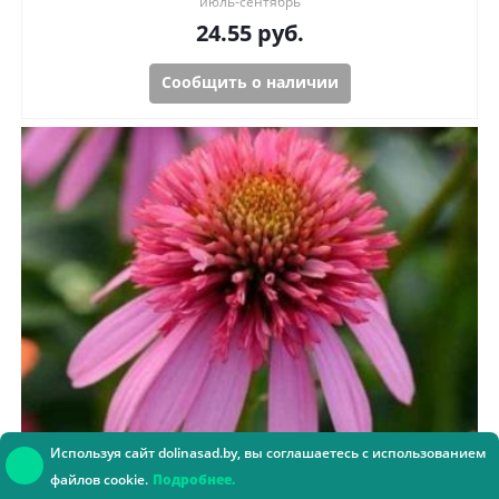
июль-сентябрь
24.55
руб.
Сообщить о наличии
Используя сайт dolinasad.by, вы соглашаетесь с использованием
файлов cookie.
Подробнее.
Эхинацея Бабл Гам
Консультант онлайн