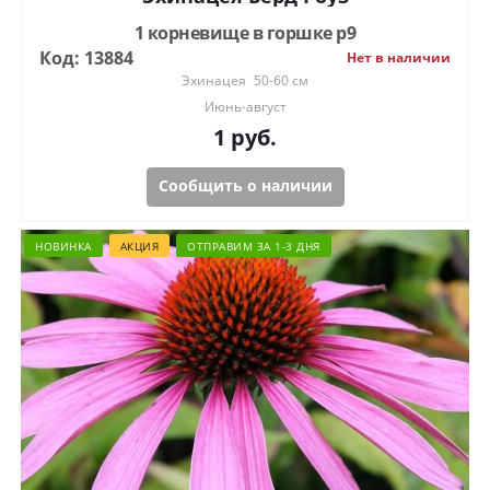
1 корневище в горшке р9
Код: 13884
Нет в наличии
Эхинацея
50-60 см
Июнь-август
1
руб.
Сообщить о наличии
НОВИНКА
АКЦИЯ
ОТПРАВИМ ЗА 1-3 ДНЯ