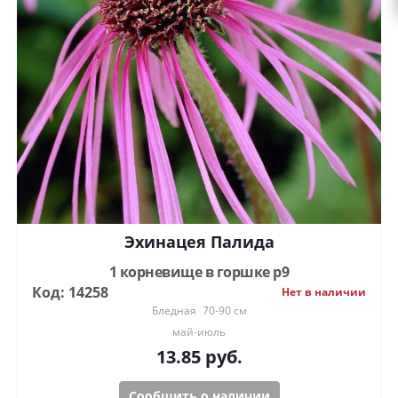
Эхинацея Палида
1 корневище в горшке р9
Код: 14258
Нет в наличии
Бледная
70-90 см
май-июль
13.85
руб.
Сообщить о наличии