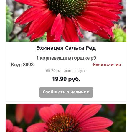
Эхинацея Сальса Ред
1 корневище в горшке р9
Код: 8098
Нет в наличии
60-70 см
июнь-август
19.99
руб.
Сообщить о наличии