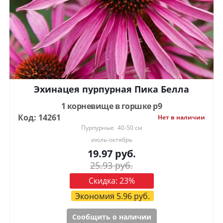
Эхинацея пурпурная Пика Белла
1 корневище в горшке р9
Код: 14261
Нет в наличии
Пурпурные
40-50 см
июль-октябрь
19.97
руб.
25.93
руб.
Скидка:
23
%
Экономия
5.96
руб.
Сообщить о наличии