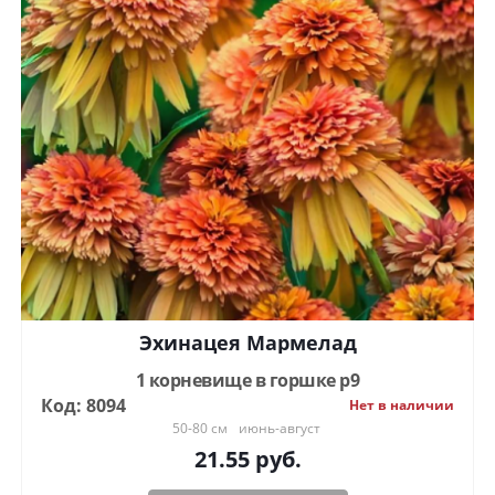
Эхинацея Мармелад
1 корневище в горшке р9
Код: 8094
Нет в наличии
50-80 см
июнь-август
21.55
руб.