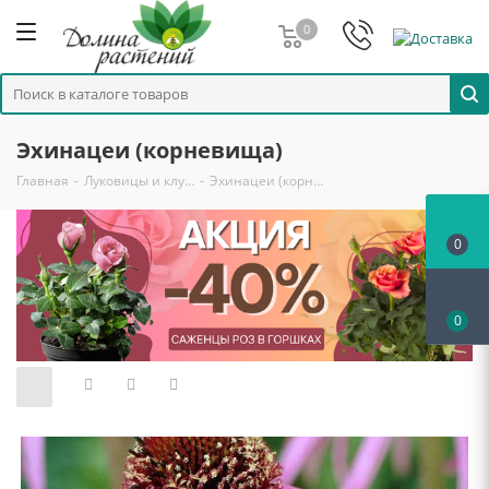
0
Эхинацеи (корневища)
Главная
-
Луковицы и клу…
-
Эхинацеи (корн…
0
0