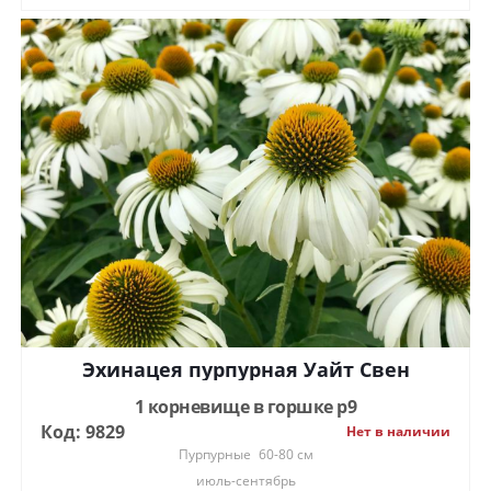
Эхинацея пурпурная Уайт Свен
1 корневище в горшке р9
Код: 9829
Нет в наличии
Пурпурные
60-80 см
июль-сентябрь