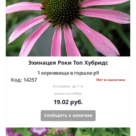
Эхинацея Роки Топ Хубридс
1 корневище в горшке р9
Код: 14257
Нет в наличии
Астровые
до 1 м
июнь-сентябрь
19.02
руб.
Сообщить о наличии