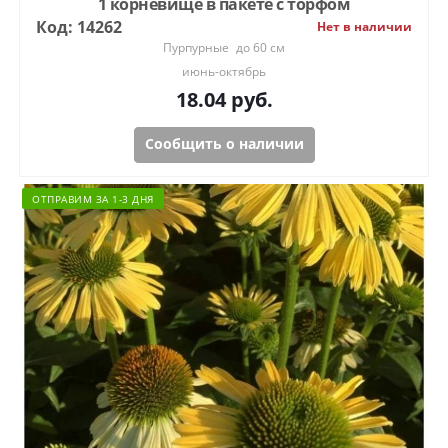
1 корневище в пакете с торфом
Код: 14262
Нет в наличии
Пурпурные
до 60 см
июнь-октябрь
18.04
руб.
Сообщить о наличии
ОТПРАВИМ ЗА 1-3 ДНЯ