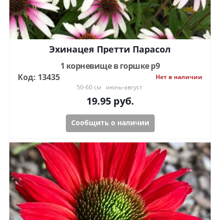
Эхинацея Претти Парасол
1 корневище в горшке р9
Код: 13435
Нет в наличии
50-60 см
июнь-август
19.95
руб.
Сообщить о наличии