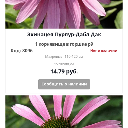
Эхинацея Пурпур-Дабл Дак
1 корневище в горшке р9
Код: 8096
Нет в наличии
Махровые
110-120 см
июнь-август
14.79
руб.
Сообщить о наличии