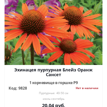
Эхинацея пурпурная Блейз Оранж
Сансет
1 корневище в горшке Р9
Код: 9828
Нет в наличии
Пурпурные
40-50 см
июль-сентябрь
20.04
руб.