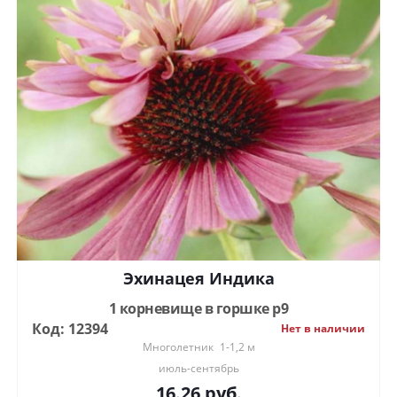
Эхинацея Индика
1 корневище в горшке р9
Код: 12394
Нет в наличии
Многолетник
1-1,2 м
июль-сентябрь
16.26
руб.