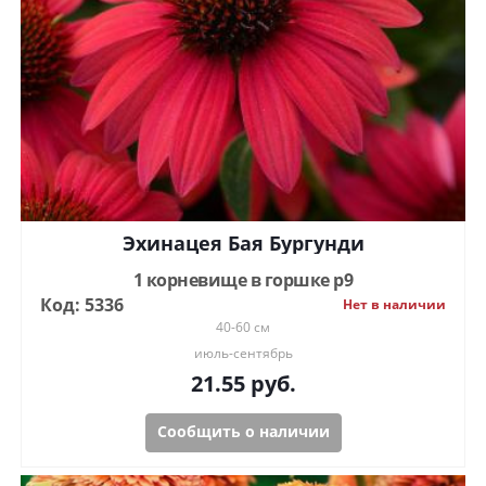
Эхинацея Бая Бургунди
1 корневище в горшке р9
Код: 5336
Нет в наличии
40-60 см
июль-сентябрь
21.55
руб.
Сообщить о наличии