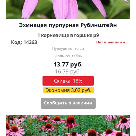
Эхинацея пурпурная Рубинштейн
1 корневище в горшке р9
Код: 14263
Нет в наличии
Пурпурные
80 см
июль-сентябрь
13.77
руб.
16.79
руб.
Скидка:
18
%
Экономия
3.02
руб.
Сообщить о наличии