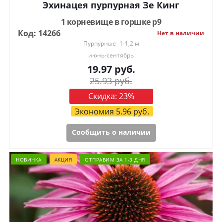
Эхинацея пурпурная Зе Кинг
1 корневище в горшке р9
Код: 14266
Нет в наличии
Пурпурные
1-1,2 м
июнь-сентябрь
19.97
руб.
25.93
руб.
Скидка:
23
%
Экономия
5.96
руб.
Сообщить о наличии
НОВИНКА
АКЦИЯ
ОТПРАВИМ ЗА 1-3 ДНЯ