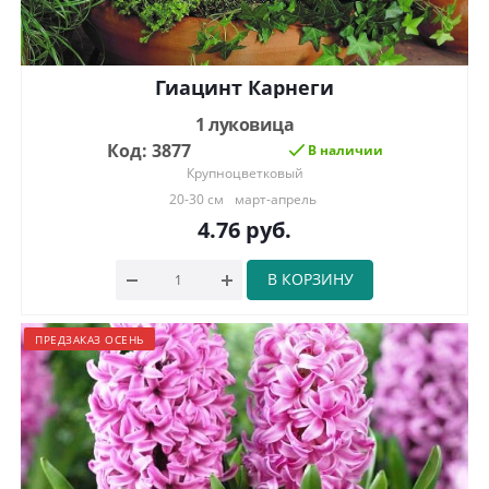
Гиацинт Карнеги
1 луковица
Код: 3877
В наличии
Крупноцветковый
20-30 см
март-апрель
4.76
руб.
В КОРЗИНУ
ПРЕДЗАКАЗ ОСЕНЬ