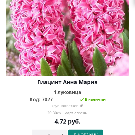
Гиацинт Анна Мария
1 луковица
Код: 7027
В наличии
крупноцветковый
20-30см
март-апрель
4.72
руб.
В КОРЗИНУ