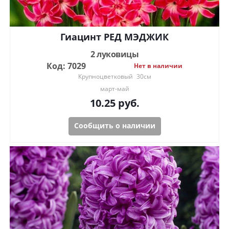
Гиацинт РЕД МЭДЖИК
2 луковицы
Код: 7029
Нет в наличии
Крупноцветковый
30см
март-май
10.25
руб.
Сообщить о наличии