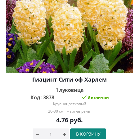
Гиацинт Сити оф Харлем
1 луковица
Код: 3878
В наличии
Крупноцветковый
20-30 см
март-апрель
4.76
руб.
В КОРЗИНУ