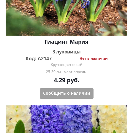
Гиацинт Мария
3 луковицы
Код: А2147
Нет в наличии
Крупноцветковый
25-30 см
март-апрель
4.29
руб.
Сообщить о наличии