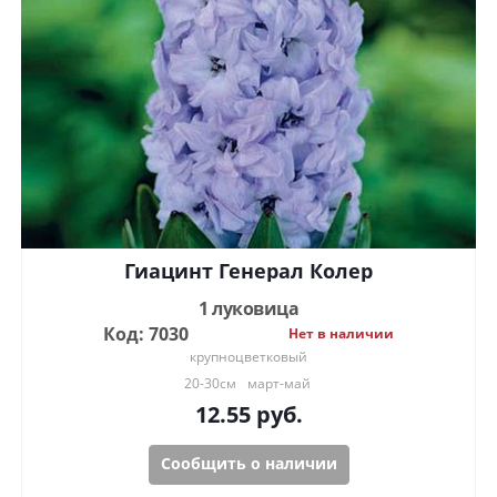
Гиацинт Генерал Колер
1 луковица
Код: 7030
Нет в наличии
крупноцветковый
20-30см
март-май
12.55
руб.
Сообщить о наличии