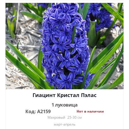
Гиацинт Кристал Пэлас
1 луковица
Код: А2159
Нет в наличии
Махровый
25-30 см
март-апрель