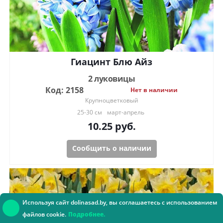
Гиацинт Блю Айз
2 луковицы
Код: 2158
Нет в наличии
Крупноцветковый
25-30 см
март-апрель
10.25
руб.
Сообщить о наличии
Используя сайт dolinasad.by, вы соглашаетесь с использованием
файлов cookie.
Подробнее.
Консультант онлайн