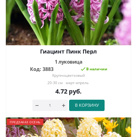
Гиацинт Пинк Перл
1 луковица
Код: 3883
В наличии
Крупноцветковый
20-30 см
март-апрель
4.72
руб.
В КОРЗИНУ
ПРЕДЗАКАЗ ОСЕНЬ