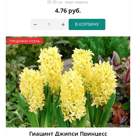
25-30 см
март-апрель
4.76
руб.
В КОРЗИНУ
ПРЕДЗАКАЗ ОСЕНЬ
Гиацинт Джипси Принцесс