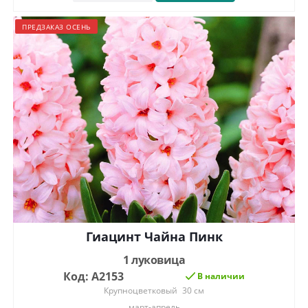
ПРЕДЗАКАЗ ОСЕНЬ
Гиацинт Чайна Пинк
1 луковица
Код: А2153
В наличии
Крупноцветковый
30 см
март-апрель