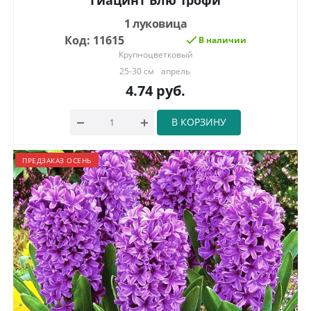
Гиацинт Блю Трофи
1 луковица
Код: 11615
В наличии
Крупноцветковый
25-30 см
апрель
4.74
руб.
В КОРЗИНУ
ПРЕДЗАКАЗ ОСЕНЬ