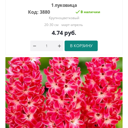
1 луковица
Код: 3880
В наличии
Крупноцветковый
20-30 см
март-апрель
4.74
руб.
В КОРЗИНУ