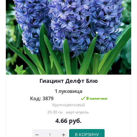
Гиацинт Делфт Блю
1 луковица
Код: 3879
В наличии
Крупноцветковый
20-30 см
март-апрель
4.66
руб.
В КОРЗИНУ