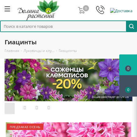
0
Гиацинты
Главная
-
Луковицы и клу…
-
Гиацинты
0
0
ПРЕДЗАКАЗ ОСЕНЬ