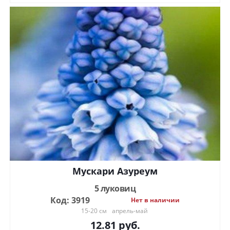
Мускари Азуреум
5 луковиц
Код: 3919
Нет в наличии
15-20 см
апрель-май
12.81
руб.