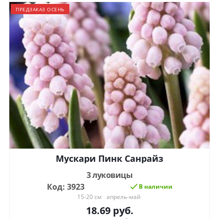
ПРЕДЗАКАЗ ОСЕНЬ
Мускари Пинк Санрайз
3 луковицы
Код: 3923
В наличии
15-20 см
апрель-май
18.69
руб.