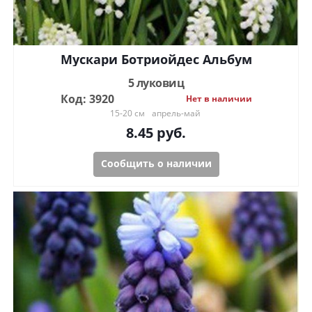
Мускари Ботриойдес Альбум
5 луковиц
Код: 3920
Нет в наличии
15-20 см
апрель-май
8.45
руб.
Сообщить о наличии