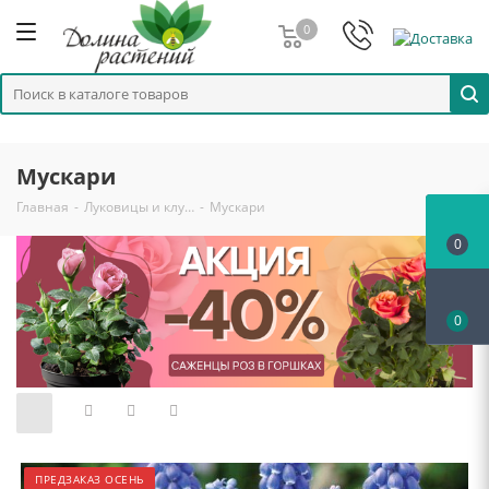
0
Мускари
Главная
-
Луковицы и клу…
-
Мускари
0
0
ПРЕДЗАКАЗ ОСЕНЬ