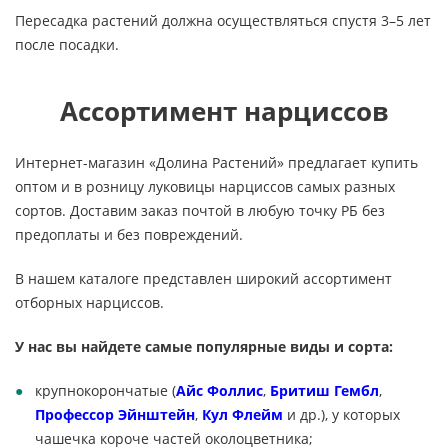
Пересадка растений должна осуществляться спустя 3
–
5 лет
после посадки.
Ассортимент нарциссов
Интернет-магазин
«
Долина Растений
»
предлагает купить
оптом и
в
розницу луковицы нарциссов самых разных
сортов. Доставим заказ почтой в
любую точку РБ
без
предоплаты и
без повреждений.
В
нашем каталоге представлен широкий ассортимент
отборных нарциссов.
У
нас вы
найдете самые популярные виды и
сорта:
крупнокорончатые (
Айс Фоллис
,
Бритиш Гембл
,
Профессор Эйнштейн
,
Кул Флейм
и
др.), у
которых
чашечка короче частей околоцветника;