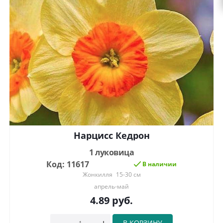
Нарцисс Кедрон
1 луковица
Код: 11617
В наличии
Жонкилля
15-30 см
апрель-май
4.89
руб.
В КОРЗИНУ