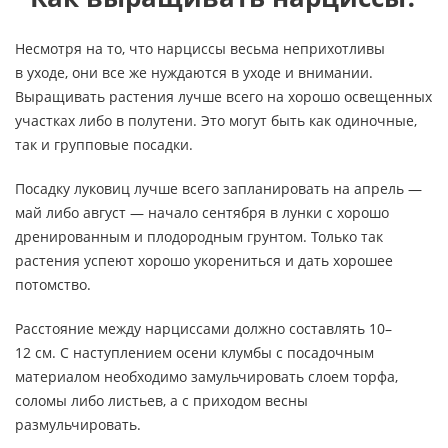
Несмотря на
то, что нарциссы весьма неприхотливы
в
уходе, они все
же нуждаются в
уходе и
внимании.
Выращивать растения лучше всего на
хорошо освещенных
участках либо в
полутени. Это могут быть как одиночные,
так и
групповые посадки.
Посадку луковиц лучше всего запланировать на
апрель
—
май либо август
—
начало сентября в
лунки с
хорошо
дренированным и
плодородным грунтом. Только так
растения успеют хорошо укорениться и
дать хорошее
потомство.
Расстояние между нарциссами должно составлять 10
–
12
см.
С
наступлением осени клумбы с
посадочным
материалом необходимо замульчировать слоем торфа,
соломы либо листьев, а
с
приходом весны
размульчировать.