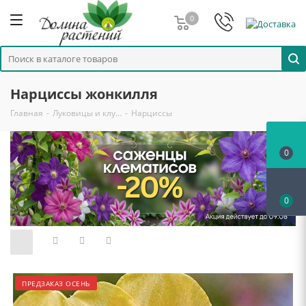
0
Нарциссы жонкилля
Главная
-
Луковицы и клу…
-
Нарциссы
0
0
ПРЕДЗАКАЗ ОСЕНЬ