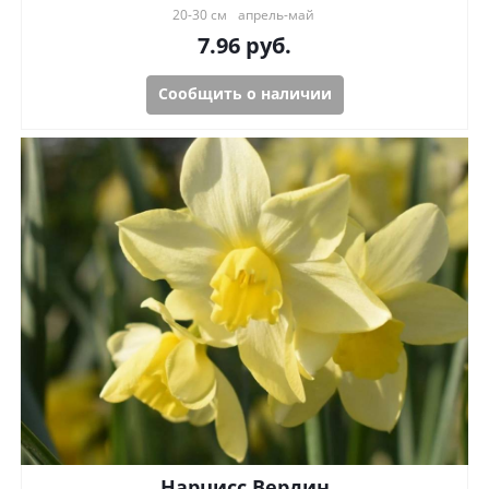
20-30 см
апрель-май
7.96
руб.
Сообщить о наличии
Нарцисс Вердин