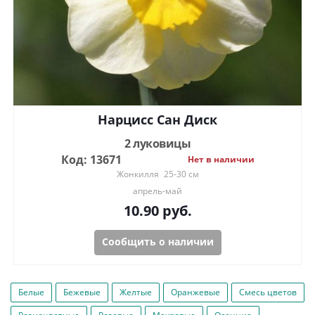
Нарцисс Сан Диск
2 луковицы
Код: 13671
Нет в наличии
Жонкилля
25-30 см
апрель-май
10.90
руб.
Сообщить о наличии
Белые
Бежевые
Желтые
Оранжевые
Смесь цветов