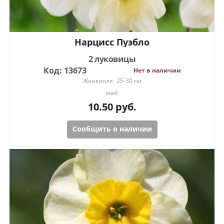
Нарцисс Пуэбло
2 луковицы
Код: 13673
Нет в наличии
Жонкилля
25-30 см
май
10.50
руб.
Сообщить о наличии