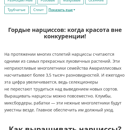
Разноцветные
Розовые
Махровые
Осенние
Трубчатые
Сплит
Показать еще
Гордые нарциссов: когда красота вне
конкуренции!
На
протяжении многих столетий нарциссы считаются
одними из
самых прекрасных луковичных растений. Эти
неприхотливые многолетники семейства Амариллисовых
насчитывают более 3,5 тысяч разновидностей. И
ежегодно
эта цифра увеличивается, ведь селекционеры
не
перестают трудиться над выведением новых сортов.
Выращивать нарциссы можно повсеместно. Клумбы,
миксбордеры, рабатки
—
эти нежные многолетники будут
уместны везде. Главное обеспечить им
должный уход.
Как выращивать нарциссы?