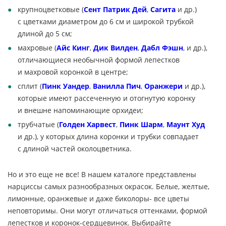
крупноцветковые (
Сент Патрик Дей
,
Сагита
и
др.)
с
цветками диаметром до
6
см и
широкой трубкой
длиной до
5
см;
махровые (
Айс Кинг
,
Дик Вилден
,
Дабл Фэшн
, и
др.),
отличающиеся необычной формой лепестков
и
махровой коронкой в
центре;
сплит (
Пинк Уандер
,
Ванилла Пич
,
Оранжери
и
др.),
которые имеют рассеченную и
отогнутую коронку
и
внешне напоминающие орхидеи;
трубчатые (
Голден Харвест
,
Пинк Шарм
,
Маунт Худ
и
др.), у
которых длина коронки и
трубки совпадает
с
длиной частей околоцветника.
Но
и
это еще не
все! В
нашем каталоге представлены
нарциссы самых разнообразных окрасок. Белые, желтые,
лимонные, оранжевые и
даже биколоры- все цветы
неповторимы. Они могут отличаться оттенками, формой
лепестков и
коронок-сердцевинок
. Выбирайте