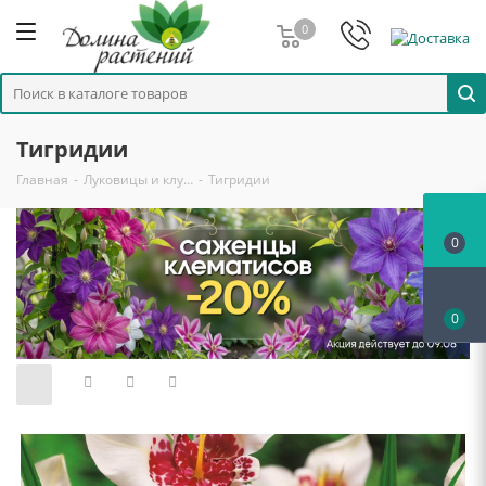
0
Тигридии
Главная
-
Луковицы и клу…
-
Тигридии
0
0